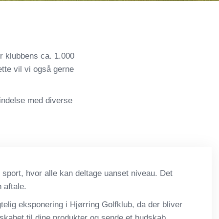
or klubbens ca. 1.000
te vil vi også gerne
bindelse med diverse
n sport, hvor alle kan deltage uanset niveau. Det
 aftale.
lig eksponering i Hjørring Golfklub, da der bliver
skabet til dine produkter og sende et budskab