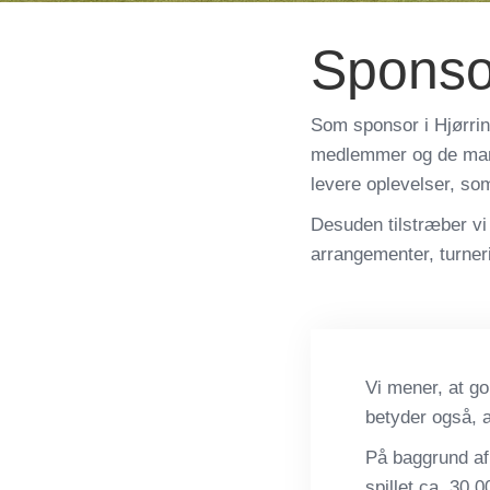
Sponso
Som sponsor i Hjørrin
medlemmer og de mange
levere oplevelser, som 
Desuden tilstræber vi 
arrangementer, turneri
Vi mener, at go
betyder også, a
På baggrund af 
spillet ca. 30.