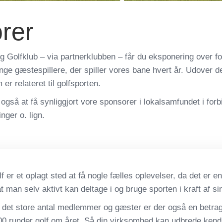
rer
g Golfklub – via partnerklubben – får du eksponering over f
 gæstespillere, der spiller vores bane hvert år. Udover det
er relateret til golfsporten.
også at få synliggjort vore sponsorer i lokalsamfundet i for
nger o. lign.
lf er et oplagt sted at få nogle fælles oplevelser, da det er e
t man selv aktivt kan deltage i og bruge sporten i kraft af sin
det store antal medlemmer og gæster er der også en betragte
000 runder golf om året. Så din virksomhed kan udbrede kend