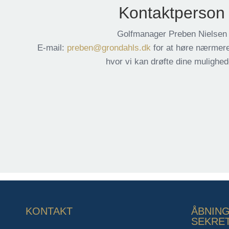
Kontaktperson
Golfmanager Preben Nielsen
E-mail:
preben@grondahls.dk
for at høre nærmere 
hvor vi kan drøfte dine mulighed
KONTAKT
ÅBNING
SEKRET