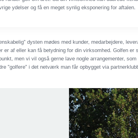
rige ydelser og få en meget synlig eksponering for aftalen.
enskabelig” dysten mødes med kunder, medarbejdere, leveran
er er af eller kan få betydning for din virksomhed. Golfen er s
punkt, men vi vil også gerne lave nogle arrangementer, som 
 ”golfere” i det netværk man får opbygget via partnerklub