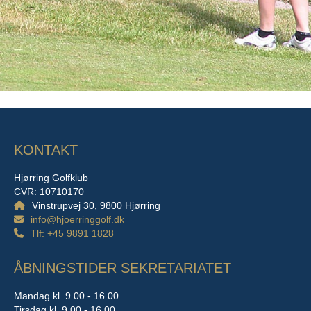
KONTAKT
Hjørring Golfklub
CVR: 10710170
Vinstrupvej 30, 9800 Hjørring
info@hjoerringgolf.dk
Tlf: +45 9891 1828
ÅBNINGSTIDER SEKRETARIATET
Mandag kl. 9.00 - 16.00
Tirsdag kl. 9.00 - 16.00